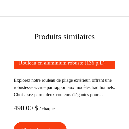
Produits similaires
Rouleau en aluminium robuste (136 p.L)
Explorez notre rouleau de pliage extérieur, offrant une
robustesse accrue par rapport aux modèles traditionnels.
Choisissez parmi deux couleurs élégantes pour
personnaliser votre revêtement extérieur.
490.00
$
/ chaque
Ce