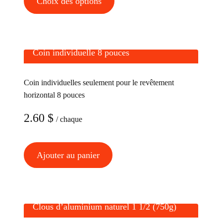
Choix des options
produit
a
plusieurs
variations.
Coin individuelle 8 pouces
Les
options
Coin individuelles seulement pour le revêtement
peuvent
horizontal 8 pouces
être
2.60
$
choisies
/ chaque
sur
la
Ajouter au panier
page
du
produit
Clous d’aluminium naturel 1 1/2 (750g)