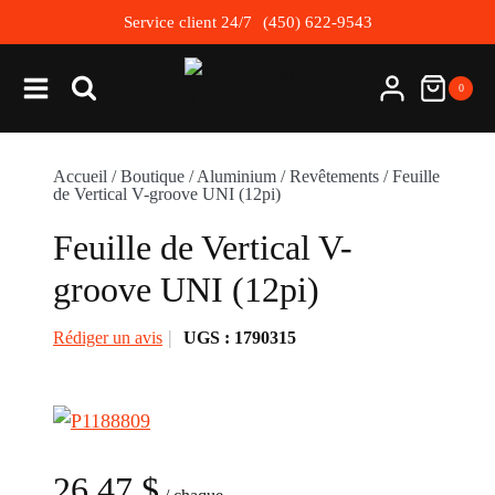
Skip
Service client 24/7
(450) 622-9543
to
content
0
Accueil
/
Boutique
/
Aluminium
/
Revêtements
/
Feuille
de Vertical V-groove UNI (12pi)
Feuille de Vertical V-
groove UNI (12pi)
Rédiger un avis
UGS :
1790315
26.47
$