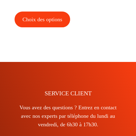
Ce
Choix des options
produit
a
plusieurs
variations.
Les
options
peuvent
être
choisies
SERVICE CLIENT
sur
Vous avez des questions ? Entrez en contact
la
avec nos experts par téléphone du lundi au
page
vendredi, de 6h30 à 17h30.
du
produit