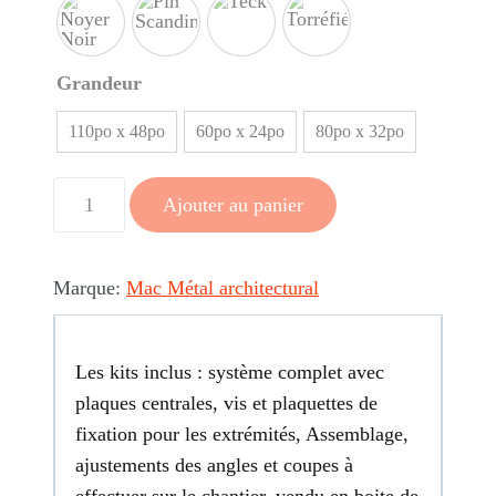
Grandeur
110po x 48po
60po x 24po
80po x 32po
quantité
Ajouter au panier
de
Arche
Style
Marque:
Mac Métal architectural
farmhouse
couleur
Les kits inclus : système complet avec
bois
plaques centrales, vis et plaquettes de
fixation pour les extrémités, Assemblage,
ajustements des angles et coupes à