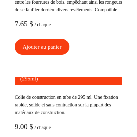
être
entre les fourrures de bois, empêchant ainsi les rongeurs
choisies
de se faufiler derrière divers revêtements. Compatible
sur
avec de nombreux matériaux, tels que le vinyle, la fibre
7.65
$
/ chaque
de bois et le fibrociment.
la
page
du
Ajouter au panier
produit
Adhésif de construction PL Premium
(295ml)
Colle de construction en tube de 295 ml. Une fixation
rapide, solide et sans contraction sur la plupart des
matériaux de construction.
9.00
$
/ chaque