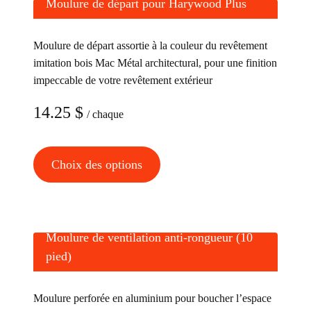
Moulure de départ pour Harywood Plus
Moulure de départ assortie à la couleur du revêtement
imitation bois Mac Métal architectural, pour une finition
impeccable de votre revêtement extérieur
14.25
$
/ chaque
Ce
Choix des options
produit
a
plusieurs
variations.
Moulure de ventilation anti-rongueur (10
Les
pied)
options
peuvent
Moulure perforée en aluminium pour boucher l’espace