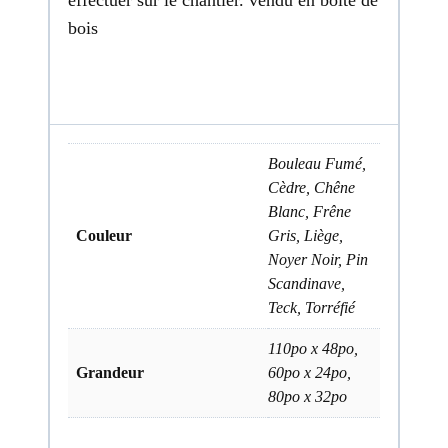
effectuer sur le chantier. vendu en boite de
bois
Bouleau Fumé,
Cèdre, Chêne
Blanc, Frêne
Couleur
Gris, Liège,
Noyer Noir, Pin
Scandinave,
Teck, Torréfié
110po x 48po,
Grandeur
60po x 24po,
80po x 32po