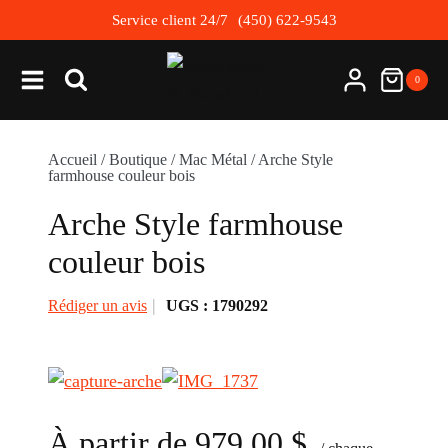
Skip
Service client 24/7
(450) 622-9543
to
content
0
Accueil
/
Boutique
/
Mac Métal
/
Arche Style
farmhouse couleur bois
Arche Style farmhouse
couleur bois
Rédiger un avis
UGS :
1790292
À partir de
979.00
$