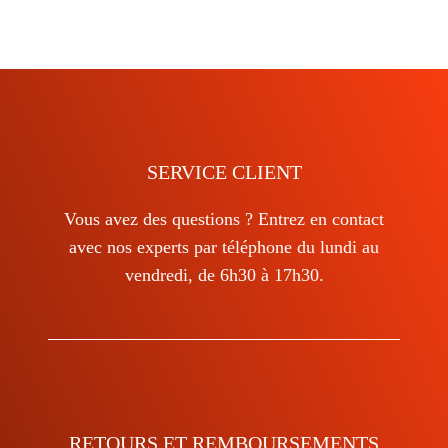
plusieurs
variations.
Les
options
peuvent
être
choisies
SERVICE CLIENT
sur
Vous avez des questions ? Entrez en contact
la
avec nos experts par téléphone du lundi au
page
vendredi, de 6h30 à 17h30.
du
produit
RETOURS ET REMBOURSEMENTS