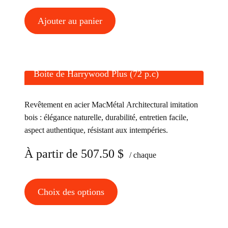
Ajouter au panier
Boite de Harrywood Plus (72 p.c)
Revêtement en acier MacMétal Architectural imitation
bois : élégance naturelle, durabilité, entretien facile,
aspect authentique, résistant aux intempéries.
À partir de
507.50
$
/ chaque
Ce
Choix des options
produit
a