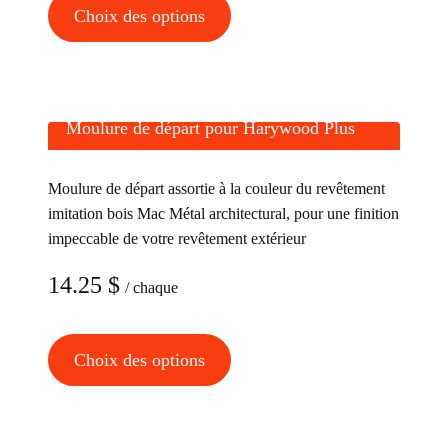
Ce
Choix des options
du
produit
produit
a
plusieurs
variations.
Moulure de départ pour Harywood Plus
Les
options
Moulure de départ assortie à la couleur du revêtement
peuvent
imitation bois Mac Métal architectural, pour une finition
être
impeccable de votre revêtement extérieur
choisies
14.25
$
sur
/ chaque
la
page
Ce
Choix des options
du
produit
produit
a
plusieurs