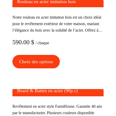
Rouleau en acier imitation bois
Notre rouleau en acier imitation bois est un choix idéal
pour le revêtement extérieur de votre maison, mariant
l’élégance du bois avec la solidité de l’acier. Offrez à
votre demeure un aspect chic et résistant.
590.00
$
/ chaque
Ce
Choix des options
produit
a
plusieurs
variations.
Board & Batten en acier (90p.c)
Les
options
Revêtement en acier style FarmHouse. Garantie 40 ans
peuvent
par le manufacturier. Plusieurs couleurs disponible