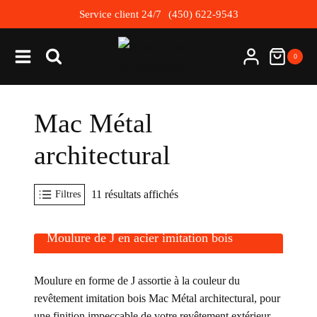
Skip
Service client 24/7
(450) 622-9543
to
content
0
Mac Métal
architectural
Trié
11 résultats affichés
Filtres
par
popularité
Moulure de J en acier imitation bois
Moulure en forme de J assortie à la couleur du
revêtement imitation bois Mac Métal architectural, pour
une finition impeccable de votre revêtement extérieur