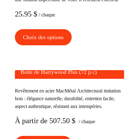
25.95
$
/ chaque
Ce
Choix des options
produit
a
plusieurs
variations.
Boite de Harrywood Plus (72 p.c)
Les
options
Revêtement en acier MacMétal Architectural imitation
peuvent
bois : élégance naturelle, durabilité, entretien facile,
être
aspect authentique, résistant aux intempéries.
choisies
À partir de
507.50
$
sur
/ chaque
la
page