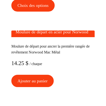
page
Ce
Choix des options
du
produit
produit
a
plusieurs
variations.
Moulure de départ en acier pour Norwood
Les
options
Moulure de départ pour ancrer la première rangée de
peuvent
revêtement Norwood Mac Métal
être
choisies
14.25
$
/ chaque
sur
la
Ajouter au panier
page
du
produit