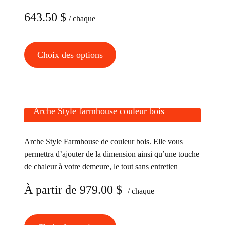
être
choisies
643.50
$
/ chaque
sur
la
Ce
Choix des options
page
produit
du
a
produit
plusieurs
variations.
Arche Style farmhouse couleur bois
Les
options
Arche Style Farmhouse de couleur bois. Elle vous
peuvent
permettra d’ajouter de la dimension ainsi qu’une touche
être
de chaleur à votre demeure, le tout sans entretien
choisies
À partir de
979.00
$
sur
/ chaque
la
page
Ce