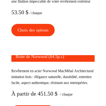
une finition impeccable de votre revêtement extérieur
53.50
$
/ chaque
Ce
Choix des options
produit
a
plusieurs
variations.
Boite de Norwood (64.5p.c)
Les
options
Revêtement en acier Norwood MacMétal Architectural
peuvent
imitation bois : élégance naturelle, durabilité, entretien
être
facile, aspect authentique, résistant aux intempéries.
choisies
À partir de
451.50
$
sur
/ chaque
la