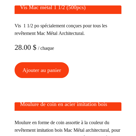
variations.
Vis Mac métal 1 1/2 (500pcs)
Les
options
Vis 1 1/2 po spécialement conçues pour tous les
peuvent
revêtement Mac Métal Architectural.
être
choisies
28.00
$
/ chaque
sur
la
Ajouter au panier
page
du
produit
Moulure de coin en acier imitation bois
Moulure en forme de coin assortie à la couleur du
revêtement imitation bois Mac Métal architectural, pour