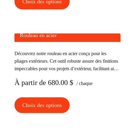
Choix des options
du
produit
produit
a
plusieurs
variations.
Rouleau en acier
Les
options
Découvrez notre rouleau en acier conçu pour les
peuvent
pliages extérieurs. Cet outil robuste assure des finitions
être
impeccables pour vos projets d’extérieur, facilitant ainsi
choisies
votre travail de construction
À partir de
680.00
$
sur
/ chaque
la
page
Ce
Choix des options
du
produit
produit
a
plusieurs