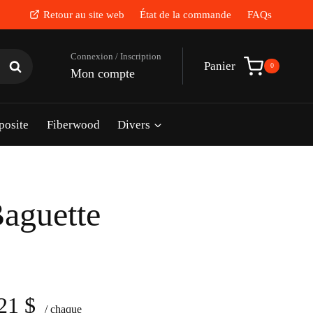
Retour au site web
État de la commande
FAQs
Rechercher
Panier
0
Mon compte
posite
Fiberwood
Divers
aguette
.21
$
/ chaque