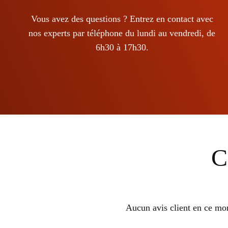
sur
la
Vous avez des questions ? Entrez en contact avec
page
nos experts par téléphone du lundi au vendredi, de
du
6h30 à 17h30.
produit
C
Aucun avis client en ce mo