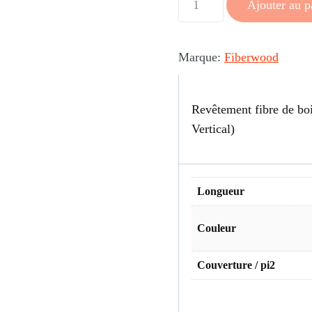
Ajouter au p
de
Revêtement
Fiberwood
Marque:
Fiberwood
Édition
Planche
Revêtement fibre de boi
&
Vertical)
Baguette
Longueur
Couleur
Couverture / pi2