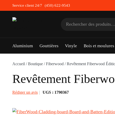
Skip
Service client 24/7
(450) 622-9543
to
content
Rechercher :
Aluminium
Gouttières
Vinyle
Bois et moulure
Accueil
/
Boutique
/
Fiberwood
/
Revêtement Fiberwood Éditi
Revêtement Fiberwo
Rédiger un avis
UGS :
1790367