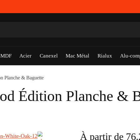
s MDF
Acier
Canexel
Mac Métal
Rialux
Alu-com
on Planche & Baguette
od Édition Planche & B
À partir de
76