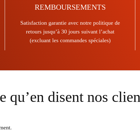
sur
REMBOURSEMENTS
la
page
Satisfaction garantie avec notre politique de
du
retours jusqu’à 30 jours suivant l’achat
produit
(excluant les commandes spéciales)
e qu’en disent nos clien
ment.