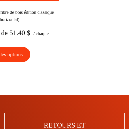
ibre de bois édition classique
 horizontal)
 de
51.40
$
/ chaque
Ce
des options
produit
a
plusieurs
variations.
Les
options
peuvent
être
choisies
RETOURS ET