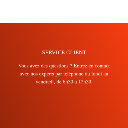
plusieurs
variations.
Les
options
peuvent
être
choisies
SERVICE CLIENT
sur
Vous avez des questions ? Entrez en contact
la
avec nos experts par téléphone du lundi au
page
vendredi, de 6h30 à 17h30.
du
produit