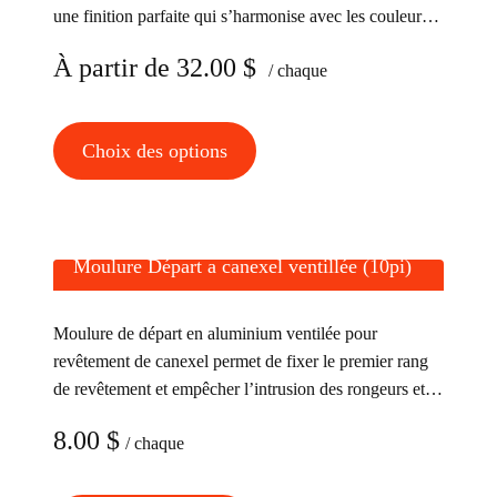
être
une finition parfaite qui s’harmonise avec les couleurs
choisies
du revêtement Canexel.
À partir de
32.00
$
/ chaque
sur
la
page
Ce
Choix des options
du
produit
produit
a
plusieurs
variations.
Moulure Départ a canexel ventillée (10pi)
Les
options
Moulure de départ en aluminium ventilée pour
peuvent
revêtement de canexel permet de fixer le premier rang
être
de revêtement et empêcher l’intrusion des rongeurs et
choisies
d’insectes derrière le revêtement.
8.00
$
/ chaque
sur
la