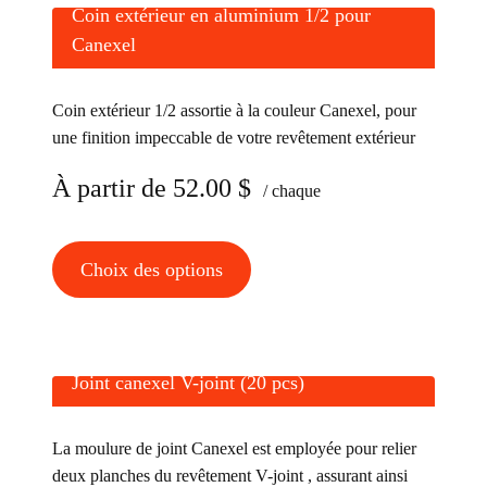
Coin extérieur en aluminium 1/2 pour
Canexel
Coin extérieur 1/2 assortie à la couleur Canexel, pour
une finition impeccable de votre revêtement extérieur
À partir de
52.00
$
/ chaque
Ce
Choix des options
produit
a
plusieurs
variations.
Joint canexel V-joint (20 pcs)
Les
options
La moulure de joint Canexel est employée pour relier
peuvent
deux planches du revêtement V-joint , assurant ainsi