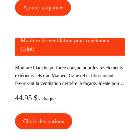
page
Ajouter au panier
du
produit
Moulure de ventilation pour revêtement
(10pi)
Moulure blanche perforée conçue pour les revêtements
extérieurs tels que Maibec, Canexel et fibrociment,
favorisant la ventilation derrière la façade. Idéale pour
être installée en haut des murs et en bas des fenêtres,
44.95
$
/ chaque
elle offre une protection contre les rongeurs et certains
insectes.
Ce
Choix des options
produit
a