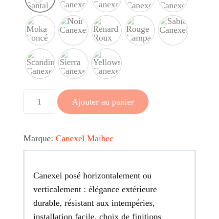
quantité
Ajouter au panier
de
Canexel
V-
Marque:
Canexel Maibec
Style
(44pc)
Canexel posé horizontalement ou
verticalement : élégance extérieure
durable, résistant aux intempéries,
installation facile, choix de finitions