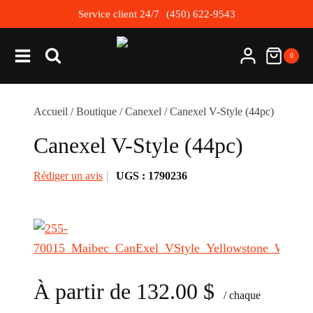
Skip
Service client 24/7
(450) 622-9543
to
content
0
Accueil
/
Boutique
/
Canexel
/
Canexel V-Style (44pc)
Canexel V-Style (44pc)
Rédiger un avis
UGS :
1790236
À partir de
132.00
$
/ chaque