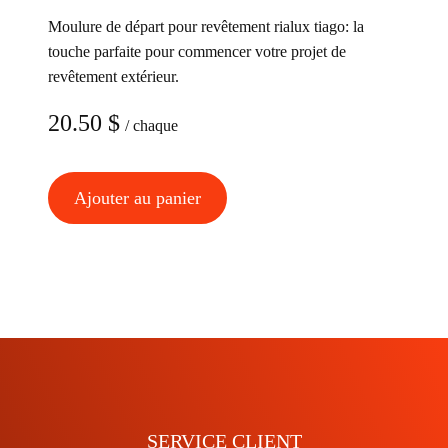
options
Moulure de départ pour revêtement rialux tiago: la
peuvent
touche parfaite pour commencer votre projet de
être
revêtement extérieur.
choisies
20.50
$
/ chaque
sur
la
page
Ajouter au panier
du
produit
SERVICE CLIENT