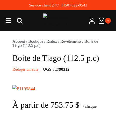
Skip
Service client 24/7
(450) 622-9543
to
content
0
Accueil
/
Boutique
/
Rialux
/
Revêtements
/
Boite de
Tiago (112.5 p.c)
Boite de Tiago (112.5 p.c)
Rédiger un avis
UGS :
1790312
À partir de
753.75
$
/ chaque