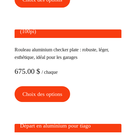
du
produit
produit
a
plusieurs
Rouleau en aluminium Checker plate
variations.
(100pi)
Les
options
Rouleau aluminium checker plate : robuste, léger,
peuvent
esthétique, idéal pour les garages
être
675.00
$
choisies
/ chaque
sur
la
Ce
Choix des options
page
produit
du
a
produit
plusieurs
variations.
Départ en aluminium pour tiago
Les