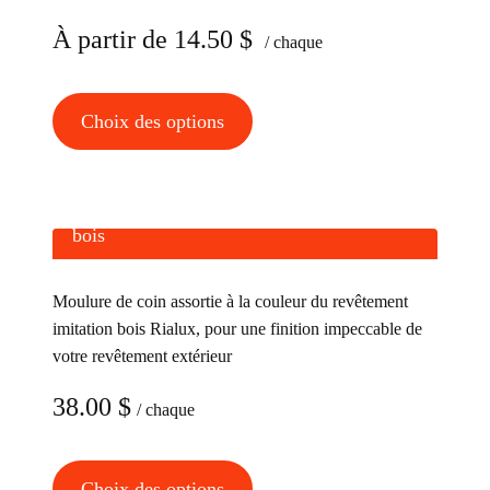
À partir de
14.50
$
/ chaque
Ce
Choix des options
produit
a
plusieurs
Moulure de coin en aluminium imitation
variations.
bois
Les
options
Moulure de coin assortie à la couleur du revêtement
peuvent
imitation bois Rialux, pour une finition impeccable de
être
votre revêtement extérieur
choisies
38.00
$
/ chaque
sur
la
page
Ce
Choix des options