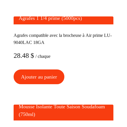
Agrafes 1 1/4 prime (5000pcs)
Agrafes compatible avec la brocheuse à Air prime LU-
9040LAC 18GA
28.48
$
/ chaque
Ajouter au panier
Mousse Isolante Toute Saison Soudafoam
(750ml)