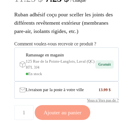
/ chaque
prix
prix
Ruban adhésif coçu pour sceller les joints des
initial
actuel
différents revêtement extérieur (membranes
était :
est :
pare-air, isolants rigides, etc.)
11.25 $.
7.25 $.
Comment voulez-vous recevoir ce produit ?
Ramassage en magasin
125 Rue de la Pointe-Langlois, Laval (QC)
Gratuit
H7L 3J4
En stock
Livraison par la poste à votre ville
13.99 $
Vous n’êtes pas de ?
quantité
Ajouter au panier
de
Ruban