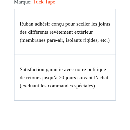
de
Marque:
Tuck Tape
revêtement
de
Ruban adhésif conçu pour sceller les joints
construction
des différents revêtement extérieur
(membranes pare-air, isolants rigides, etc.)
Satisfaction garantie avec notre politique
de retours jusqu’à 30 jours suivant l’achat
(excluant les commandes spéciales)