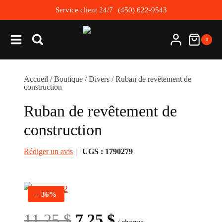
Skip
Service client 24/7
(450) 622-9543
to
content
0
Accueil
/
Boutique
/
Divers
/
Ruban de revêtement de
construction
Ruban de revêtement de
construction
Rédiger un avis
UGS :
1790279
– 36%
Le
Le
11.25
$
7.25
$