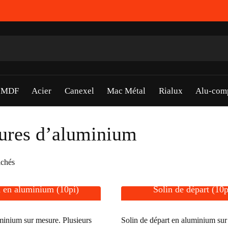
s MDF
Acier
Canexel
Mac Métal
Rialux
Alu-com
ures d’aluminium
Trié
ichés
par
a en aluminium (10pi)
Solin de départ (10p
popularité
minium sur mesure. Plusieurs
Solin de départ en aluminium sur