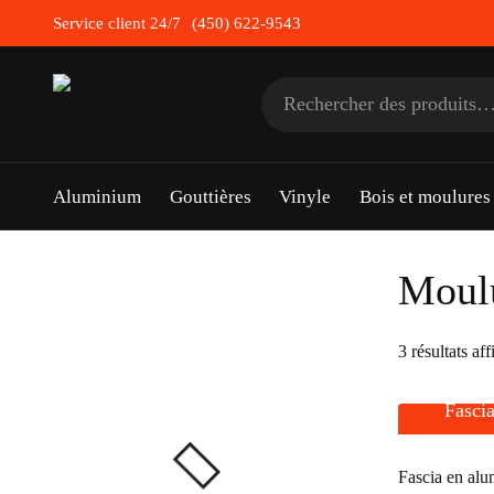
Skip
Service client 24/7
(450) 622-9543
to
content
Rechercher :
Aluminium
Gouttières
Vinyle
Bois et moulure
Moul
3 résultats aff
Fasci
Fascia en alu