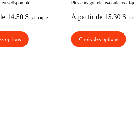
leurs disponible
Plusieurs grandeurs/couleurs dis
de
14.50
$
À partir de
15.30
$
/ chaque
/ 
Ce
Ce
es options
Choix des options
produit
pro
a
a
plusieurs
plu
variations.
vari
Les
Les
options
opt
peuvent
peu
être
être
choisies
cho
sur
sur
la
la