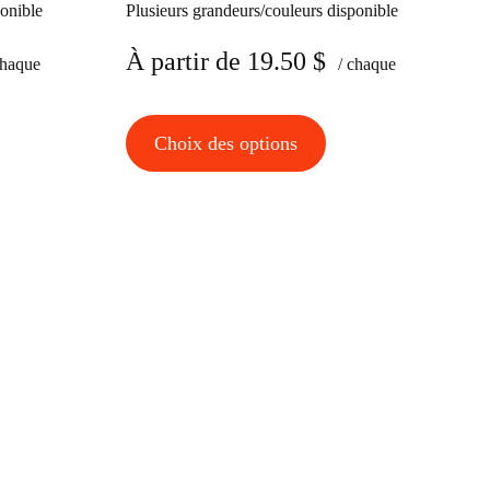
ponible
Plusieurs grandeurs/couleurs disponible
À partir de
19.50
$
chaque
/ chaque
Ce
Choix des options
duit
produit
a
sieurs
plusieurs
ations.
variations.
Les
ions
options
vent
peuvent
être
isies
choisies
sur
la