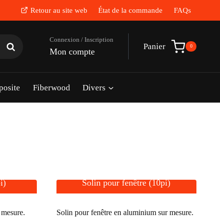
Retour au site web
État de la commande
FAQs
Rechercher
Panier
0
Mon compte
posite
Fiberwood
Divers
i)
Solin pour fenêtre (10pi)
 mesure.
Solin pour fenêtre en aluminium sur mesure.