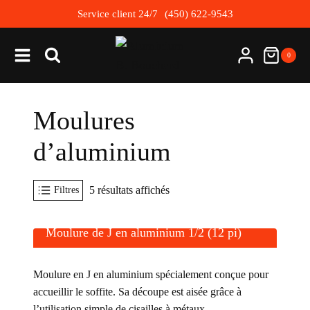
Skip
Service client 24/7
(450) 622-9543
to
content
0
Moulures
d’aluminium
Trié
5 résultats affichés
Filtres
par
popularité
Moulure de J en aluminium 1/2 (12 pi)
Moulure en J en aluminium spécialement conçue pour
accueillir le soffite. Sa découpe est aisée grâce à
l’utilisation simple de cisailles à métaux