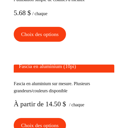
5.68
$
/ chaque
Ce
Choix des options
produit
a
plusieurs
variations.
Fascia en aluminium (10pi)
Les
options
Fascia en aluminium sur mesure. Plusieurs
peuvent
grandeurs/couleurs disponible
être
choisies
À partir de
14.50
$
/ chaque
sur
la
Ce
Choix des options
page