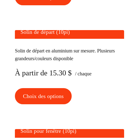
produit
du
a
produit
plusieurs
variations.
Solin de départ (10pi)
Les
options
Solin de départ en aluminium sur mesure. Plusieurs
peuvent
grandeurs/couleurs disponible
être
choisies
À partir de
15.30
$
/ chaque
sur
la
Ce
Choix des options
page
produit
du
a
produit
plusieurs
variations.
Solin pour fenêtre (10pi)
Les