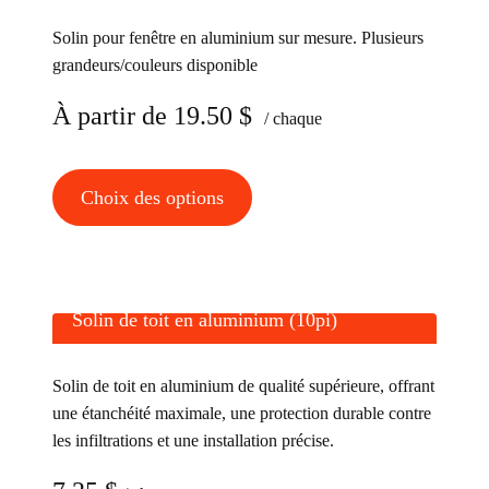
options
Solin pour fenêtre en aluminium sur mesure. Plusieurs
peuvent
grandeurs/couleurs disponible
être
choisies
À partir de
19.50
$
/ chaque
sur
la
Ce
Choix des options
page
produit
du
a
produit
plusieurs
variations.
Solin de toit en aluminium (10pi)
Les
options
Solin de toit en aluminium de qualité supérieure, offrant
peuvent
une étanchéité maximale, une protection durable contre
être
les infiltrations et une installation précise.
choisies