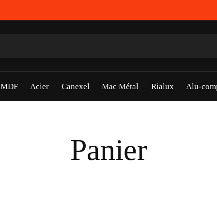
s MDF
Acier
Canexel
Mac Métal
Rialux
Alu-com
Panier