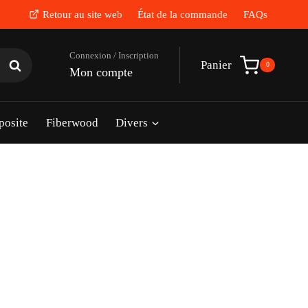
Retour au site web
État de la commande
FAQs
Rechercher
Panier
0
Mon compte
posite
Fiberwood
Divers