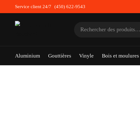
Skip
Service client 24/7
(450) 622-9543
to
content
Rechercher :
Aluminium
Gouttières
Vinyle
Bois et moulure